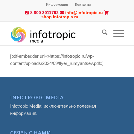
Информация
Контакты
8 800 3011792
info@infotropic.ru
shop.infotropic.ru
[pdf-embedder url=»https://infotropic.ru/wp-
content/uploads/2024/09/flyer_rumyantsev.pdf»]
INFOTROPIC MEDIA
Infotropic Media: исключительно полезная
информация.
СВЯЗЬ С НАМИ