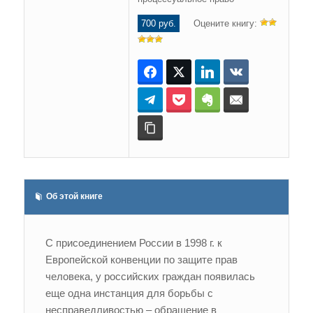
700 руб.
Оцените книгу:
Facebook
Twitter
LinkedIn
ВКонтакте
Telegram
Pocket
Evernote
E-mail
Копировать ссылку
Об этой книге
С присоединением России в 1998 г. к
Европейской конвенции по защите прав
человека, у российских граждан появилась
еще одна инстанция для борьбы с
несправедливостью – обращение в