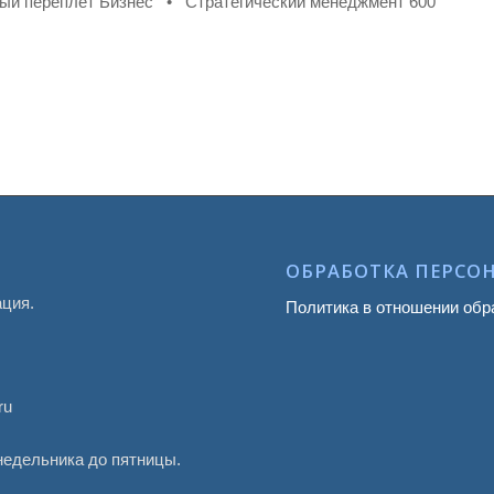
дый переплет Бизнес • Стратегический менеджмент 600
ОБРАБОТКА ПЕРСО
ация.
Политика в отношении обр
ru
онедельника до пятницы.