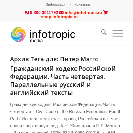
Информация
Контакты
8 800 3011792
info@infotropic.ru
shop.infotropic.ru
Архив Тега для:
Питер Мэггс
Гражданский кодекс Российской
Федерации. Часть четвертая.
Параллельные русский и
английский тексты
Гражданский кодекс Российской Федерации. Часть
четвертая = Civil Code of the Russian Federation. Fourth
Part / Исслед. центр част. права, Российская шк. част.
права ; пер. и науч. ред. А.Н. Жильцова и П.Б. Мэггса.
– 2-е изд., перераб. ISBN 978-5-9998-0017-6 • 664