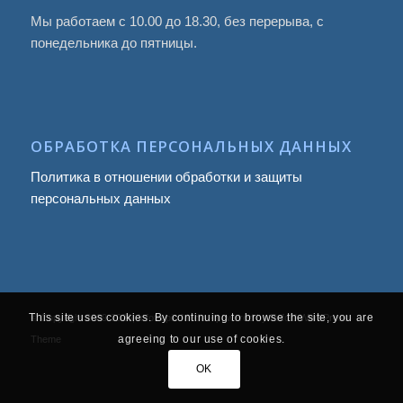
Мы работаем с 10.00 до 18.30, без перерыва, с
понедельника до пятницы.
ОБРАБОТКА ПЕРСОНАЛЬНЫХ ДАННЫХ
Политика в отношении обработки и защиты
персональных данных
This site uses cookies. By continuing to browse the site, you are
© Copyright 2009
-2026, Infotropic Media -
powered by Enfold WordPress
agreeing to our use of cookies.
Theme
OK