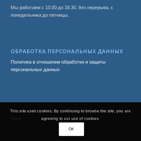
Мы работаем с 10.00 до 18.30, без перерыва, с
понедельника до пятницы.
ОБРАБОТКА ПЕРСОНАЛЬНЫХ ДАННЫХ
Политика в отношении обработки и защиты
персональных данных
This site uses cookies. By continuing to browse the site, you are
© Copyright 2009
-2026, Infotropic Media -
powered by Enfold WordPress
agreeing to our use of cookies.
Theme
OK