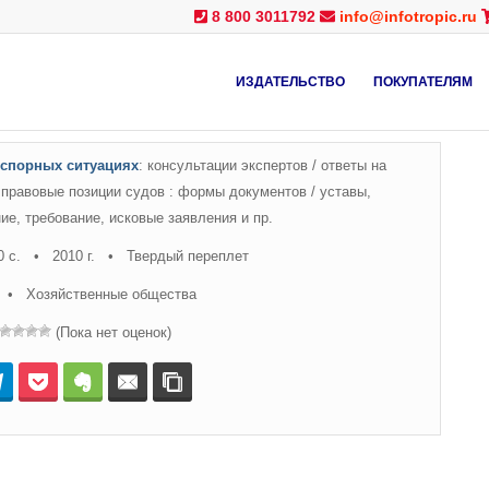
8 800 3011792
info@infotropic.ru
ИЗДАТЕЛЬСТВО
ПОКУПАТЕЛЯМ
 спорных ситуациях
: консультации экспертов / ответы на
/ правовые позиции судов : формы документов / уставы,
ие, требование, исковые заявления и пр.
0 с. • 2010 г. • Твердый переплет
 • Хозяйственные общества
(Пока нет оценок)
нтакте
Telegram
Pocket
Evernote
E-mail
Копировать ссылку