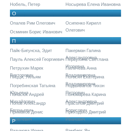
Нобель, Петер
Носырева Елена Ивановна
О
Опалев Рим Олегович
Осипенко Кирилл
Олегович
Осминин Борис Иванович
П
Пайк-Бигунска, Эдит
Пакерман Галина
Александровна
Пауль Алексей Георгиевич
Первухина Светлана
Игоревна
Петрухин Марек
Пиличева Анна
Викторович
Владимировна
Пицци, Уильям
Погосян Екатерина
Владимировна
Погребинская Татьяна
Подшивалов Тихон
Юрьевна
Петрович
Понасюк Андрей
Пономарева Карина
Михайлович
Александровна
Попов Александр
Прасолов Дмитрий
Евгеньевич
Борисович
Примаков Денис
Приходько Дмитрий
Яковлевич
Иванович
Р
Разумова Ирина
Рамберг, Ян