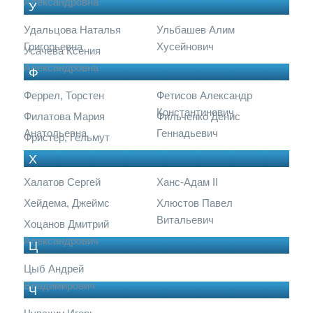
Александровна
У
Удальцова Наталья
Ульбашев Алим
Григорьевна
Хусейнович
Усачева Ксения
Александровна
Ф
Феррел, Торстен
Фетисов Александр
Константинович
Филатова Мария
Фильченко Денис
Анатольевна
Геннадьевич
Фристер, Гельмут
Х
Халатов Сергей
Ханс-Адам II
Хейдема, Джеймс
Хлюстов Павел
Витальевич
Хоцанов Дмитрий
Александрович
Ц
Цыб Андрей
Владимирович
Ч