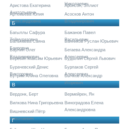
Николаевич
Аристова Екатерина
Аронсон, Эллиот
Анатольевна
Артемьева Юлия
Асосков Антон
Александровна
Владимирович
Б
Багыллы Сафура
Бажанов Павел
Теймуразовна
Васильевич
Бальхаева Саяна
Банников Руслан Юрьевич
Баировна
Баулин Олег
Бегаева Александра
Владимирович
Алексеевна
Березин Максим Юрьевич
Будылин Сергей Львович
Бурачевский Денис
Бурлаков Сергей
Викторович
Алексеевич
Бутрим Алина Олеговна
Бычков Александр
Игоревич
В
Вердонк, Берт
Вермейрен, Ян
Вилкова Нина Григорьевна
Виноградова Елена
Александровна
Вишневский Пётр
Николаевич
Г