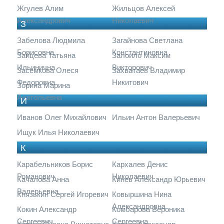
Жгулев Алим
Жильцов Алексей
Александрович
Николаевич
З
Забелова Людмила
Загайнова Светлана
Борисовна
Константиновна
Зайцева Татьяна
Залоило Максим
Ильинична
Викторович
Засемкова Олеся
Захватаев Владимир
Федоровна
Никитович
Зорина Марина
Анатольевна
И
Иванов Олег Михайлович
Ильин Антон Валерьевич
Ищук Илья Николаевич
К
Карабельников Борис
Кархалев Денис
Романович
Николаевич
Качалова Анна
Кинёв Александр Юрьевич
Валерьевна
Князькин Сергей Игоревич
Ковыршина Нина
Александровна
Кокин Александр
Комбарова Вероника
Сергеевич
Сергеевна