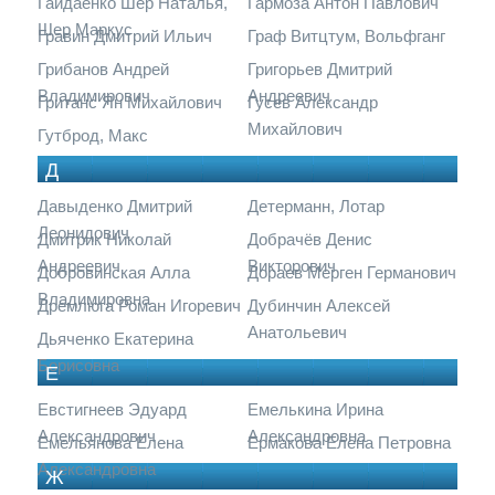
Гайдаенко Шер Наталья,
Гармоза Антон Павлович
Шер Маркус
Гравин Дмитрий Ильич
Граф Витцтум, Вольфганг
Грибанов Андрей
Григорьев Дмитрий
Владимирович
Андреевич
Гританс Ян Михайлович
Гусев Александр
Михайлович
Гутброд, Макс
Д
Давыденко Дмитрий
Детерманн, Лотар
Леонидович
Дмитрик Николай
Добрачёв Денис
Андреевич
Викторович
Добровинская Алла
Дораев Мерген Германович
Владимировна
Дремлюга Роман Игоревич
Дубинчин Алексей
Анатольевич
Дьяченко Екатерина
Борисовна
Е
Евстигнеев Эдуард
Емелькина Ирина
Александрович
Александровна
Емельянова Елена
Ермакова Елена Петровна
Александровна
Ж