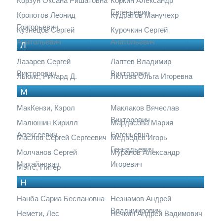
Корзун Оксана Ришатовна
Коркин Александр
Евгеньевич
Кропотов Леонид
Кудратов Манучехр
Григорьевич
Кузнецов Сергей
Курочкин Сергей
Анатольевич
Анатольевич
Л
Лазарев Сергей
Лаптев Владимир
Викторович
Викторович
Льюис, Ричард Д.
Лютова Ольга Игоревна
М
МакКензи, Кэрол
Маклаков Вячеслав
Викторович
Малюшин Кирилл
Мардасова Мария
Алексеевич
Евгеньевна
Маслов Сергей Сергеевич
Медведев Игорь
Геннадьевич
Молчанов Сергей
Муранов Александр
Михайлович
Игоревич
Мэггс, Питер
Н
Нанба Сариа Беслановна
Незнамов Андрей
Владимирович
Немети, Лес
Нечкин Андрей Вадимович