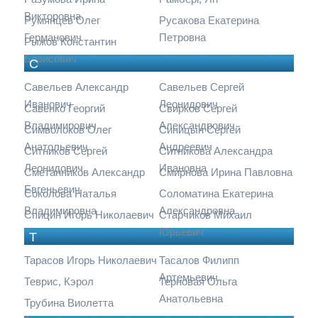
Викторовна
Румянцев Олег
Русакова Екатерина
Германович
Петровна
Рыжов Константин
Борисович
С
Савельев Александр
Савельев Сергей
Иванович
Леонидович
Савенко Георгий
Свирков Сергей
Владимирович
Александрович
Символоков Олег
Синицын Сергей
Анатольевич
Андреевич
Ситников Сергей
Ситникова Александра
Леонидович
Ивановна
Сметанников Александр
Смирнова Ирина Павловна
Евгеньевич
Соколова Наталья
Соломатина Екатерина
Владимировна
Александровна
Спицин Игорь Николаевич
Старчиков Михаил
Юрьевич
Т
Тарасов Игорь Николаевич
Тасалов Филипп
Артемьевич
Теврис, Кэрол
Терновая Ольга
Анатольевна
Трубина Виолетта