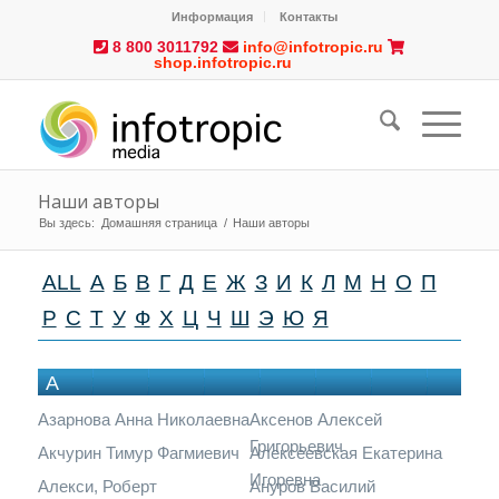
Информация
Контакты
8 800 3011792
info@infotropic.ru
shop.infotropic.ru
Наши авторы
Вы здесь:
Домашняя страница
/
Наши авторы
ALL
А
Б
В
Г
Д
Е
Ж
З
И
К
Л
М
Н
О
П
Р
С
Т
У
Ф
Х
Ц
Ч
Ш
Э
Ю
Я
А
Азарнова Анна Николаевна
Аксенов Алексей
Григорьевич
Акчурин Тимур Фагмиевич
Алексеевская Екатерина
Игоревна
Алекси, Роберт
Ануров Василий