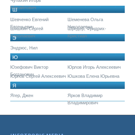
Чупахин Игорь
Михайлович
Ш
Шевченко Евгений
Шеменева Ольга
Евгеньевич
Николаевна
Шишкин Сергей
Шредер, Фридрих-
Николаевич
Кристиан
Э
Эндрюс, Нил
Ю
Юзефович Виктор
Юрлов Игорь Алексеевич
Богданович
Юрлов Сергей Алексеевич
Юшкова Елена Юрьевна
Я
Ягер, Джен
Ярков Владимир
Владимирович