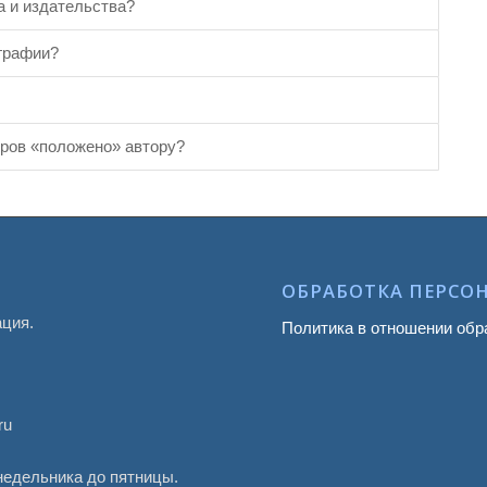
а и издательства?
ографии?
яров «положено» автору?
ОБРАБОТКА ПЕРСО
ация.
Политика в отношении обр
ru
онедельника до пятницы.