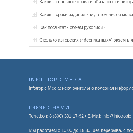
Каковы основные права и обязанности автор
Каковы сроки издания книг, в том числе мон
Как посчитать объем рукописи?
Сколько авторских («бесплатных») экземпл
INFOTROPIC MEDIA
Infotropic Media: исключительно полезная информ
СВЯЗЬ С НАМИ
Телефон: 8 (800) 301-17-92 • E-Mail: info@infotropic.
Мы работаем с 10.00 до 18.30, без перерыва, с п