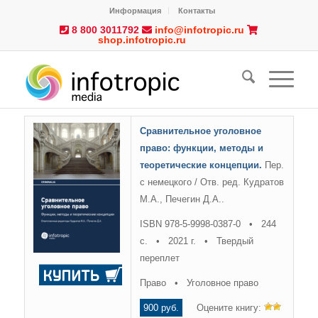
Информация
Контакты
8 800 3011792
info@infotropic.ru
shop.infotropic.ru
Сравнительное уголовное
право: функции, методы и
теоретические концепции.
Пер.
с немецкого / Отв. ред. Кудратов
М.А., Печегин Д.А..
ISBN 978-5-9998-0387-0 • 244
с. • 2021 г. • Твердый
переплет
Право • Уголовное право
900 руб.
Оцените книгу: