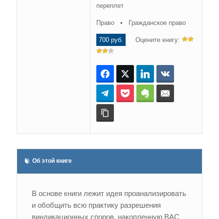
переплет
Право • Гражданское право
700 руб.
Оцените книгу:
Facebook
Twitter
LinkedIn
ВКонтакте
Telegram
Pocket
Evernote
E-mail
Копировать ссылку
Об этой книге
В основе книги лежит идея проанализировать
и обобщить всю практику разрешения
виндикационных споров, накопленную ВАС