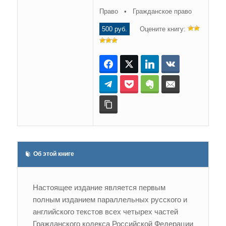
Право • Гражданское право
500 руб.
Оцените книгу:
Facebook
Twitter
LinkedIn
ВКонтакте
Telegram
Pocket
Evernote
E-mail
Копировать ссылку
Об этой книге
Настоящее издание является первым
полным изданием параллельных русского и
английского текстов всех четырех частей
Гражданского кодекса Российской Федерации