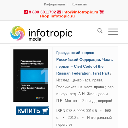
Информация
Контакты
8 800 3011792
info@infotropic.ru
shop.infotropic.ru
Гражданский кодекс
Российской Федерации. Часть
первая = Civil Code of the
Russian Federation. First Part
/
Исслед. центр част. права,
Российская шк. част. права ; пер.
и науч. ред. А.Н. Жильцова и
П.Б. Мэггса. – 2-е изд., перераб.
ISBN 978-5-9998-0014-5 • 568
с. • 2010 г. • Интегральный
переплет