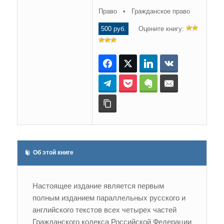
Право • Гражданское право
500 руб.
Оцените книгу:
Facebook
Twitter
LinkedIn
ВКонтакте
Telegram
Pocket
Evernote
E-mail
Копировать ссылку
Об этой книге
Настоящее издание является первым
полным изданием параллельных русского и
английского текстов всех четырех частей
Гражданского кодекса Российской Федерации