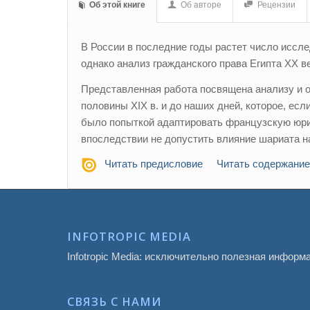
Об этой книге
Об авторе
Рецензии
В России в последние годы растет число иссл
однако анализ гражданского права Египта ХХ в
Представленная работа посвящена анализу и о
половины XIX в. и до наших дней, которое, ес
было попыткой адаптировать французскую юри
впоследствии не допустить влияние шариата н
Читать предисловие
Читать содержание
INFOTROPIC MEDIA
Infotropic Media: исключительно полезная информ
СВЯЗЬ С НАМИ