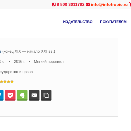
8 800 3011792
info@infotropic.ru
ИЗДАТЕЛЬСТВО
ПОКУПАТЕЛЯМ
е
(конец XIX — начало XXI вв.)
0 с. • 2016 г. • Мягкий переплет
сударства и права
нтакте
Telegram
Pocket
Evernote
E-mail
Копировать ссылку