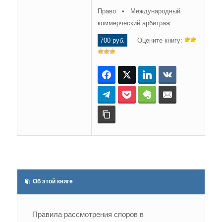
Право • Международный
коммерческий арбитраж
700 руб.
Оцените книгу:
Facebook
Twitter
LinkedIn
ВКонтакте
Telegram
Pocket
Evernote
E-mail
Копировать ссылку
Об этой книге
Правила рассмотрения споров в