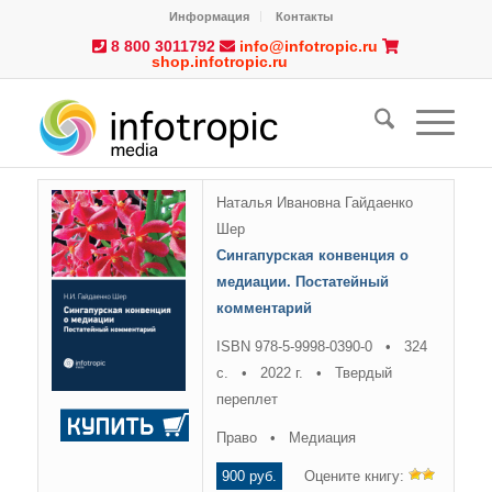
Информация
Контакты
8 800 3011792
info@infotropic.ru
shop.infotropic.ru
Наталья Ивановна Гайдаенко
Шер
Сингапурская конвенция о
медиации. Постатейный
комментарий
ISBN 978-5-9998-0390-0 • 324
с. • 2022 г. • Твердый
переплет
Право • Медиация
900 руб.
Оцените книгу: