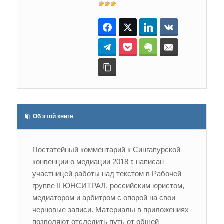
Facebook
Twitter
LinkedIn
ВКонтакте
Telegram
Pocket
Evernote
E-mail
Копировать ссылку
Об этой книге
Постатейный комментарий к Сингапурской
конвенции о медиации 2018 г. написан
участницей работы над текстом в Рабочей
группе II ЮНСИТРАЛ, российским юристом,
медиатором и арбитром с опорой на свои
черновые записи. Материалы в приложениях
позволяют отследить путь от общей