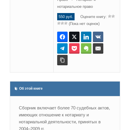
нотариальное право
550 руб.
Оцените книгу:
(Пока нет оценок)
Facebook
Twitter
LinkedIn
ВКонтакте
Telegram
Pocket
Evernote
E-mail
Копировать ссылку
Об этой книге
Сборник включает более 70 судебных актов,
имеющих отношение к нотариату и
нотариальной деятельности, принятых в
2004–2009 гг.