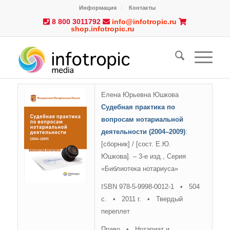
Информация
Контакты
8 800 3011792
info@infotropic.ru
shop.infotropic.ru
Елена Юрьевна Юшкова
Судебная практика по
вопросам нотариальной
деятельности (2004–2009)
:
[сборник] / [сост. Е.Ю.
Юшкова]. – 3-е изд., Серия
«Библиотека нотариуса»
ISBN 978-5-9998-0012-1 • 504
с. • 2011 г. • Твердый
переплет
Право • Нотариат и