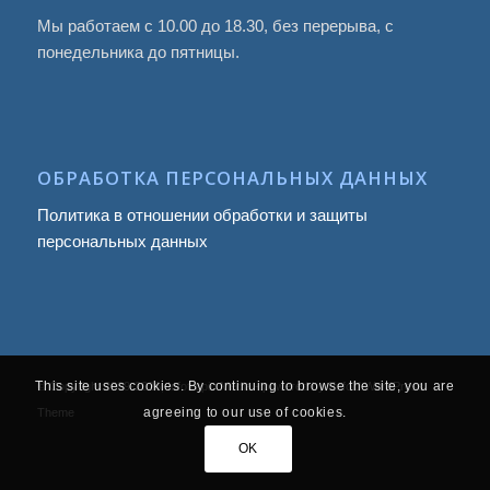
Мы работаем с 10.00 до 18.30, без перерыва, с
понедельника до пятницы.
ОБРАБОТКА ПЕРСОНАЛЬНЫХ ДАННЫХ
Политика в отношении обработки и защиты
персональных данных
This site uses cookies. By continuing to browse the site, you are
© Copyright 2009
-2026, Infotropic Media -
powered by Enfold WordPress
agreeing to our use of cookies.
Theme
OK