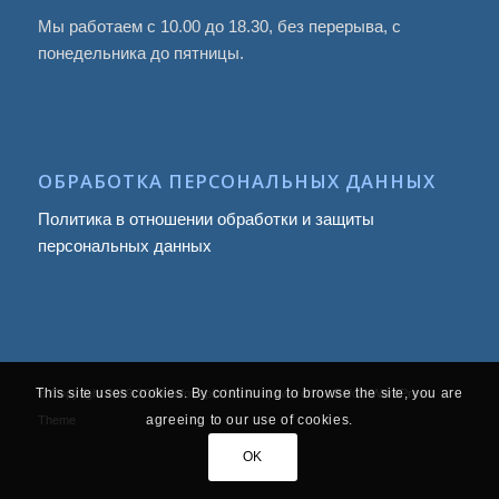
Мы работаем с 10.00 до 18.30, без перерыва, с
понедельника до пятницы.
ОБРАБОТКА ПЕРСОНАЛЬНЫХ ДАННЫХ
Политика в отношении обработки и защиты
персональных данных
This site uses cookies. By continuing to browse the site, you are
© Copyright 2009
-2026, Infotropic Media -
powered by Enfold WordPress
agreeing to our use of cookies.
Theme
OK