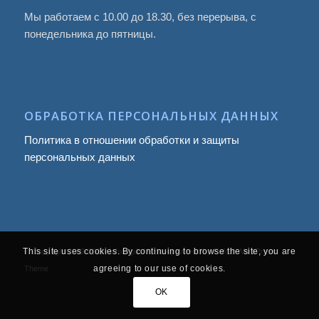
Мы работаем с 10.00 до 18.30, без перерыва, с
понедельника до пятницы.
ОБРАБОТКА ПЕРСОНАЛЬНЫХ ДАННЫХ
Политика в отношении обработки и защиты
персональных данных
This site uses cookies. By continuing to browse the site, you are
© Copyright 2009
-2026, Infotropic Media -
powered by Enfold WordPress
agreeing to our use of cookies.
Theme
OK