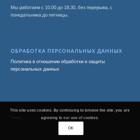
Мы работаем с 10.00 до 18.30, без перерыва, с
понедельника до пятницы.
ОБРАБОТКА ПЕРСОНАЛЬНЫХ ДАННЫХ
Политика в отношении обработки и защиты
персональных данных
This site uses cookies. By continuing to browse the site, you are
© Copyright 2009
-2026, Infotropic Media -
powered by Enfold WordPress
agreeing to our use of cookies.
Theme
OK