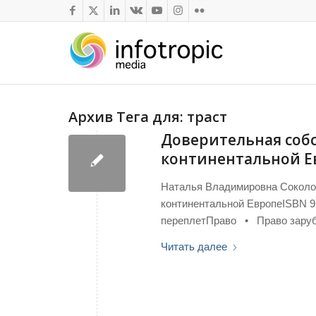
Архив Тега для:
траст
Доверительная собс
континентальной Е
Наталья Владимировна Соколов
континентальной ЕвропеISBN 9
переплетПраво • Право заруб
Читать далее