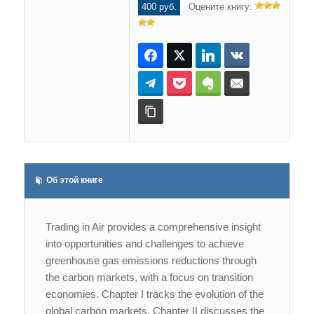
400 руб.
Оцените книгу:
Facebook
Twitter
LinkedIn
ВКонтакте
Telegram
Pocket
Evernote
E-mail
Копировать ссылку
Об этой книге
Trading in Air provides a comprehensive insight
into opportunities and challenges to achieve
greenhouse gas emissions reductions through
the carbon markets, with a focus on transition
economies. Chapter I tracks the evolution of the
global carbon markets. Chapter II discusses the