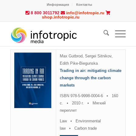
Информация
Контакты
8 800 3011792
info@infotropic.ru
shop.infotropic.ru
Max Gutbrod, Sergei Sitnikov,
Edith Pike-Biegunska
Trading in air: mitigating climate
change through the carbon
markets
ISBN 978-5-9998-0004-6 • 160
с. • 2010 г. • Мягкий
переплет
Law • Environmental
law • Carbon trade