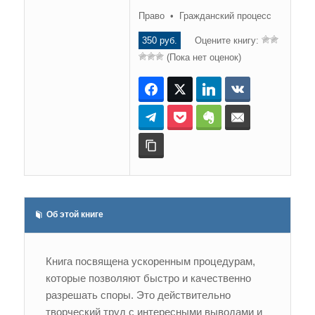
Право • Гражданский процесс
350 руб.
Оцените книгу:
(Пока нет оценок)
Facebook
Twitter
LinkedIn
ВКонтакте
Telegram
Pocket
Evernote
E-mail
Копировать ссылку
Об этой книге
Книга посвящена ускоренным процедурам,
которые позволяют быстро и качественно
разрешать споры. Это действительно
творческий труд с интересными выводами и