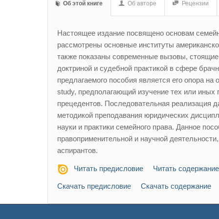
Об этой книге
Об авторе
Рецензии
Настоящее издание посвящено основам семейн
рассмотрены основные институты американского
также показаны современные вызовы, стоящие 
доктриной и судебной практикой в сфере брач
предлагаемого пособия является его опора н
study, предполагающий изучение тех или иных
прецедентов. Последовательная реализация да
методикой преподавания юридических дисципл
науки и практики семейного права. Данное пос
правоприменительной и научной деятельности, 
аспирантов.
Читать предисловие
Читать содержание
Скачать предисловие
Скачать содержание