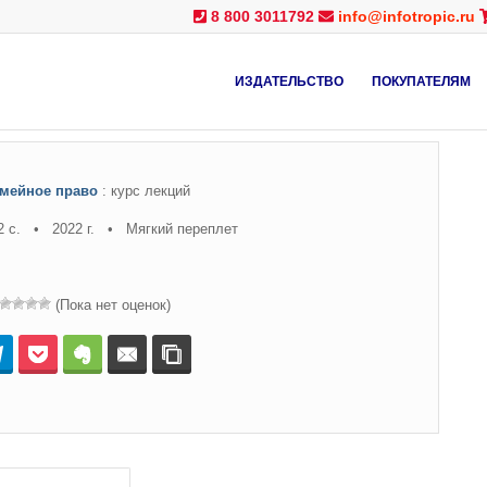
8 800 3011792
info@infotropic.ru
ИЗДАТЕЛЬСТВО
ПОКУПАТЕЛЯМ
емейное право
: курс лекций
2 с. • 2022 г. • Мягкий переплет
(Пока нет оценок)
нтакте
Telegram
Pocket
Evernote
E-mail
Копировать ссылку