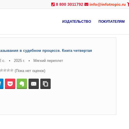
8 800 3011792
info@infotropic.ru
ИЗДАТЕЛЬСТВО
ПОКУПАТЕЛЯМ
азывания в судебном процессе. Книга четвертая
2 с. • 2025 г. • Мягкий переплет
(Пока нет оценок)
нтакте
Telegram
Pocket
Evernote
E-mail
Копировать ссылку