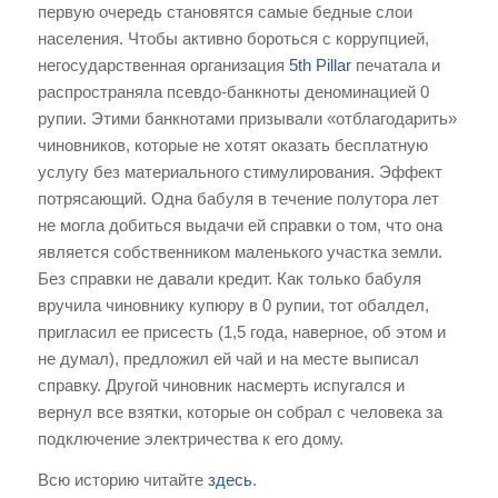
первую очередь становятся самые бедные слои
населения. Чтобы активно бороться с коррупцией,
негосударственная организация
5th Pillar
печатала и
распространяла псевдо-банкноты деноминацией 0
рупии. Этими банкнотами призывали «отблагодарить»
чиновников, которые не хотят оказать бесплатную
услугу без материального стимулирования. Эффект
потрясающий. Одна бабуля в течение полутора лет
не могла добиться выдачи ей справки о том, что она
является собственником маленького участка земли.
Без справки не давали кредит. Как только бабуля
вручила чиновнику купюру в 0 рупии, тот обалдел,
пригласил ее присесть (1,5 года, наверное, об этом и
не думал), предложил ей чай и на месте выписал
справку. Другой чиновник насмерть испугался и
вернул все взятки, которые он собрал с человека за
подключение электричества к его дому.
Всю историю читайте
здесь
.