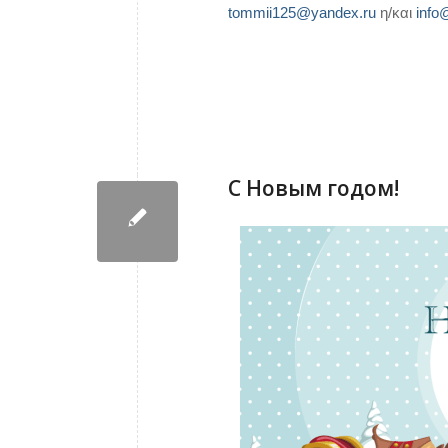
tommii125@yandex.ru
η/και
info@
С Новым годом!