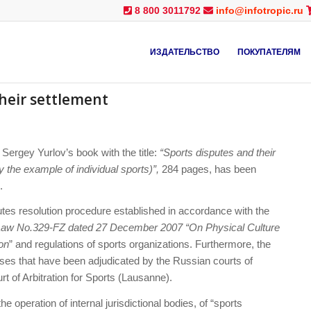
8 800 3011792
info@infotropic.ru
ИЗДАТЕЛЬСТВО
ПОКУПАТЕЛЯМ
heir settlement
Sergey Yurlov’s book with the title:
“Sports disputes and their
y the example of individual sports)”,
284 pages, has been
.
utes resolution procedure established in accordance with the
Law No.329-FZ dated 27 December 2007 “On Physical Culture
on
” and regulations of sports organizations. Furthermore, the
ses that have been adjudicated by the Russian courts of
rt of Arbitration for Sports (Lausanne).
 operation of internal jurisdictional bodies, of “sports