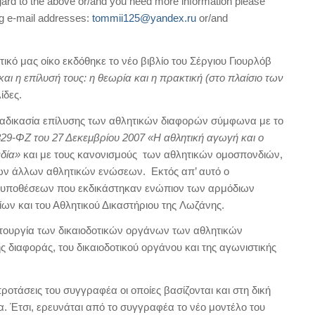
gard to the above or/and you need more information please
ng e-mail addresses:
tommii125@yandex.ru
or/and
ικό μας οίκο εκδόθηκε το νέο βιβλίο του Σέργιου Γιουρλόβ
και η επίλυσή τους: η θεωρία και η πρακτική (στο πλαίσιο των
λίδες.
διαδικασία επίλυσης των αθλητικών διαφορών σύμφωνα με το
29-ΦΖ του 27 Δεκεμβρίου 2007 «Η αθλητική αγωγή και ο
δία»
και με τους κανονισμούς των αθλητικών ομοσπονδιών,
ων άλλων αθλητικών ενώσεων. Εκτός απ’ αυτό ο
 υποθέσεων που εκδικάστηκαν ενώπιον των αρμόδιων
ων και του Αθλητικού Δικαστήριου της Λωζάνης.
ειτουργία των δικαιοδοτικών οργάνων των αθλητικών
ής διαφοράς, του δικαιοδοτικού οργάνου και της αγωνιστικής
 προτάσεις του συγγραφέα οι οποίες βασίζονται και στη δική
α. Έτσι, ερευνάται από το συγγραφέα το νέο μοντέλο του