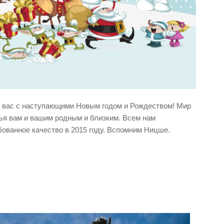
 вас с наступающими Новым годом и Рождеством! Мир
ья вам и вашим родным и близким. Всем нам
ованное качество в 2015 году. Вспомним Ницше.