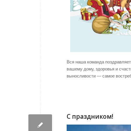
Вся наша команда поздравляет
вашему дому, здоровья и счаст
выносливости — самое востреб
С праздником!