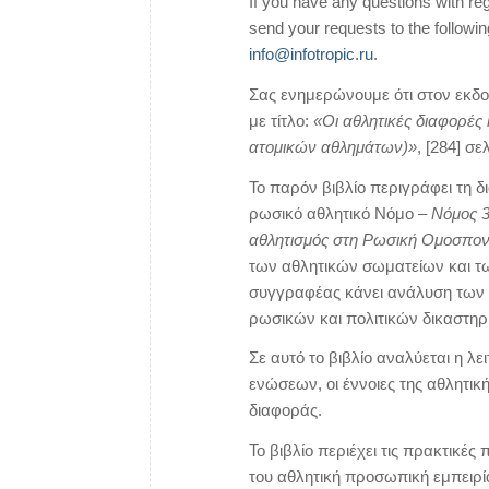
If you have any questions with re
send your requests to the followi
info@infotropic.ru
.
Σας ενημερώνουμε ότι στον εκδοτ
με τίτλο:
«Οι αθλητικές διαφορές 
ατομικών αθλημάτων)»
, [284] σε
Το παρόν βιβλίο περιγράφει τη 
ρωσικό αθλητικό Νόμο –
Νόμος 3
αθλητισμός στη Ρωσική Ομοσπον
των αθλητικών σωματείων και τ
συγγραφέας κάνει ανάλυση των
ρωσικών και πολιτικών δικαστηρί
Σε αυτό το βιβλίο αναλύεται η λ
ενώσεων, οι έννοιες της αθλητικ
διαφοράς.
Το βιβλίο περιέχει τις πρακτικές
του αθλητική προσωπική εμπειρί