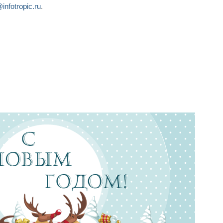
infotropic.ru
.