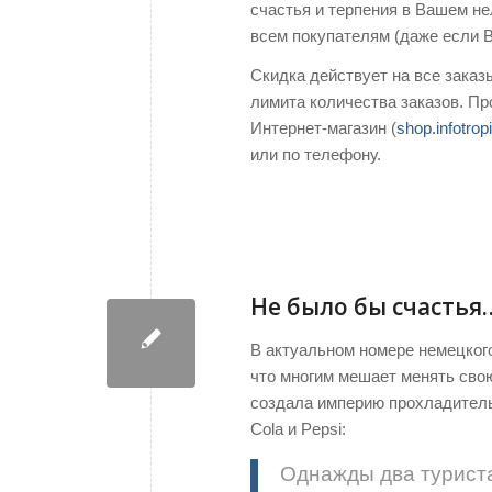
счастья и терпения в Вашем не
всем покупателям (даже если В
Скидка действует на все заказы
лимита количества заказов. Пр
Интернет-магазин (
shop.infotrop
или по телефону.
Не было бы счастья
В актуальном номере немецкого
что многим мешает менять свою
создала империю прохладитель
Cola и Pepsi:
Однажды два туриста