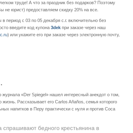
легком труде! А что за праздник без подарков? Поэтому
ы не юрист) предоставляем скидку 20% на все.
 в период с 03 по 05 декабря с.г. включительно без
осто введите код купона
3dek
при заказе через наш
ic.ru
) или укажите его при заказе через электронную почту,
…
 журнала «Der Spiegel» нашел интересный анекдот о том,
 жизнь. Рассказывает его Carlos Añaños, семья которого
ных напитков в Перу практически с нуля и против Coca
 спрашивают бедного крестьянина в