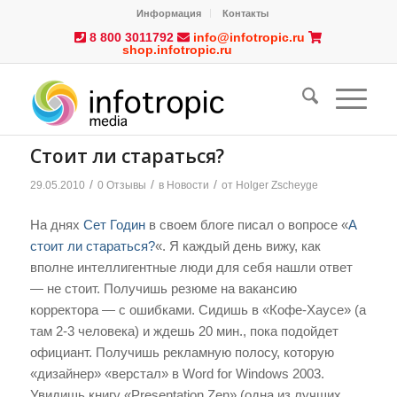
Информация
Контакты
8 800 3011792
info@infotropic.ru
shop.infotropic.ru
Стоит ли стараться?
/
/
/
29.05.2010
0 Отзывы
в
Новости
от
Holger Zscheyge
На днях
Сет Годин
в своем блоге писал о вопросе «
А
стоит ли стараться?
«. Я каждый день вижу, как
вполне интеллигентные люди для себя нашли ответ
— не стоит. Получишь резюме на вакансию
корректора — с ошибками. Сидишь в «Кофе-Хаусе» (а
там 2-3 человека) и ждешь 20 мин., пока подойдет
официант. Получишь рекламную полосу, которую
«дизайнер» «верстал» в Word for Windows 2003.
Увидишь книгу «Presentation Zen» (одна из лучших