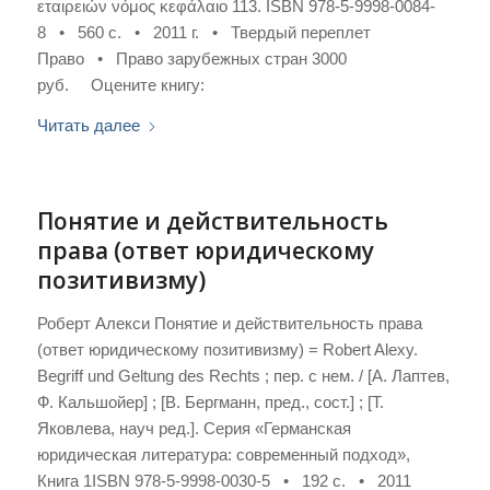
εταιρειών νόμος κεφάλαιο 113. ISBN 978-5-9998-0084-
8 • 560 с. • 2011 г. • Твердый переплет
Право • Право зарубежных стран 3000
руб. Оцените книгу:
Читать далее
Понятие и действительность
права (ответ юридическому
позитивизму)
Роберт Алекси Понятие и действительность права
(ответ юридическому позитивизму) = Robert Alexy.
Begriff und Geltung des Rechts ; пер. с нем. / [А. Лаптев,
Ф. Кальшойер] ; [В. Бергманн, пред., сост.] ; [Т.
Яковлева, науч ред.]. Серия «Германская
юридическая литература: современный подход»,
Книга 1ISBN 978-5-9998-0030-5 • 192 с. • 2011